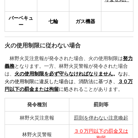
バーベキュ
七輪
ガス機器
ー
火の使用制限に従わない場合
林野火災注意報が発令された場合、火の使用制限は
努力
義務
となります。一方、林野火災警報が発令された場合
は、
火の使用制限を必ず守らなければなりません
。
なお、
火の使用制限に違反した場合は、
消防法
に基づき、
３０万
円以下の罰金または拘留
に処さ
れることがあります。
発令種別
罰則等
林野火災注意報
罰則を伴わない注意喚起
３０万円以下の罰金又は
林野火災警報
拘留