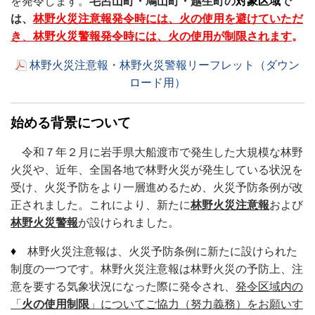
を発令します。
毛呂山町・鳩山町・越生町の
対象区域
で
は、
林野火災注意報発令時には、火の使用を避けていただ
き
、
林野火災警報発令時には、火の使用が制限されます
。
林野火災注意報・林野火災警報リーフレット（ダウン
ロード用）
始める背景について
令和７年２月に岩手県大船渡市で発生した大規模な林野
火災や、近年、全国各地で林野火災が発生している状況を
受け、火災予防をより一層進めるため、火災予防条例が改
正されました。これにより、新たに
林野火災注意報
および
林野火災警報
が設けられました。
♦
林野火災注意報は、火災予防条例に新たに設けられた
制度の一つです。林野火災注意報は林野火災の予防上、注
意を要する気象状況になった際に発令され、
発令区域内の
「
火の使用制限
」についてご協力（努力義務）をお願いす