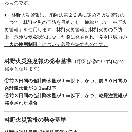
るものです。
♦
林野火災警報は、消防法第２２条に定める火災警報の
一つで、林野火災の予防を目的とし、通称として「林野火
災警報」を使用します。林野火災警報は林野火災の予防
上、危険な気象状況になった際に発令され、
発令区域内の
「
火の使用制限
」について義務を課すものです。
林野火災注意報の発令基準
（
①又は②のいずれかで
発令となります）
①前３日間の合計降水量が１㎜以下、かつ、前３０日間の
合計降水量が３０㎜以下
②前３日間の合計降水量が１㎜以下、かつ、乾燥注意報が
発令された場合
林野火災警報の発令基準