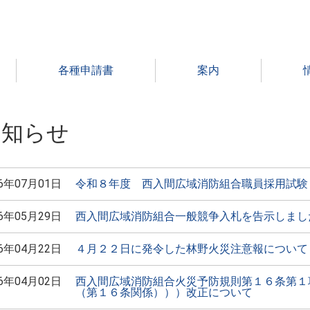
各種申請書
案内
E
>
お知らせ
お知らせ
26年07月01日
令和８年度 西入間広域消防組合職員採用試験
26年05月29日
西入間広域消防組合一般競争入札を告示しまし
26年04月22日
４月２２日に発令した林野火災注意報について
26年04月02日
西入間広域消防組合火災予防規則第１６条第１
（第１６条関係）））改正について