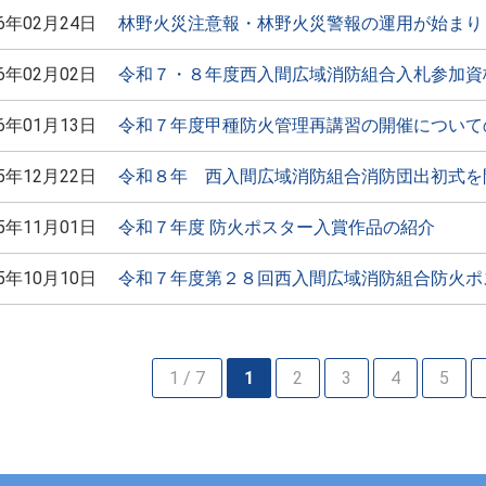
26年02月24日
林野火災注意報・林野火災警報の運用が始まり
26年02月02日
令和７・８年度西入間広域消防組合入札参加資
26年01月13日
令和７年度甲種防火管理再講習の開催について
25年12月22日
令和８年 西入間広域消防組合消防団出初式を
25年11月01日
令和７年度 防火ポスター入賞作品の紹介
25年10月10日
令和７年度第２８回西入間広域消防組合防火ポ
1 / 7
1
2
3
4
5