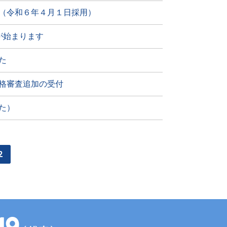
（令和６年４月１日採用）
が始まります
た
格審査追加の受付
た）
2