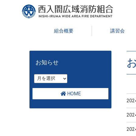
組合概要
講習会
HOM
お
お知らせ
HOME
20
20
20