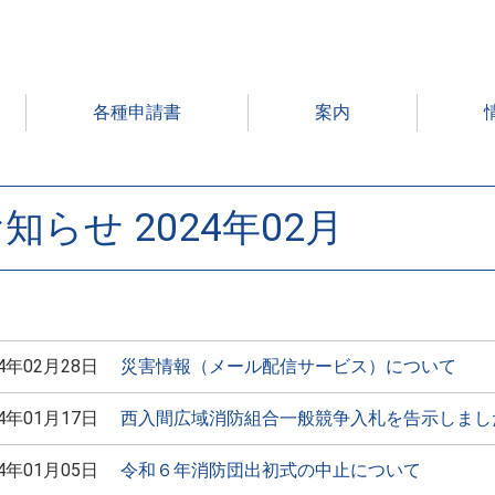
各種申請書
案内
E
>
Articles by: mw2pm2vum3
知らせ 2024年02月
24年02月28日
災害情報（メール配信サービス）について
24年01月17日
西入間広域消防組合一般競争入札を告示しまし
24年01月05日
令和６年消防団出初式の中止について